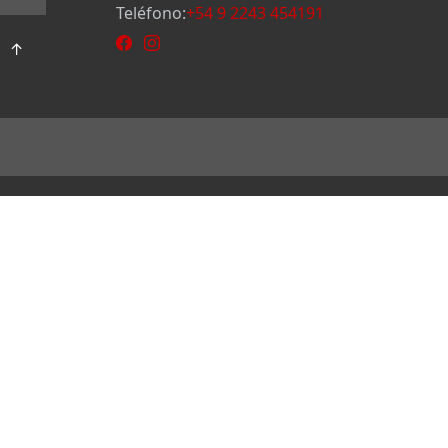
Teléfono:
+54 9 2243 454191
↑