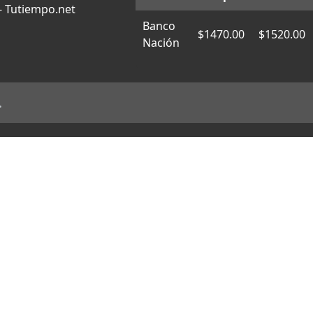
 - Tutiempo.net
Banco
$1470.00
$1520.00
Nación
.